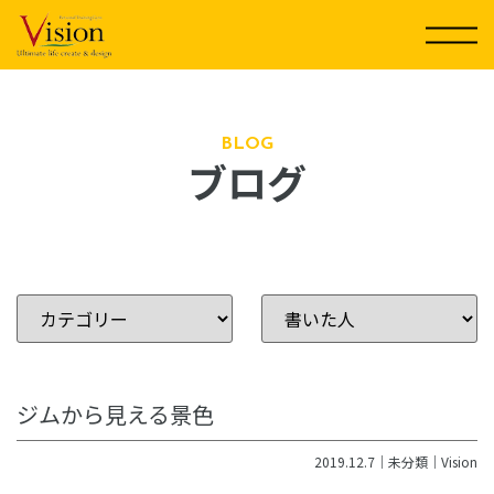
コ
ン
テ
ン
ツ
に
BLOG
ブログ
ス
キ
ッ
プ
ジムから見える景色
2019.12.7｜
未分類
｜
Vision