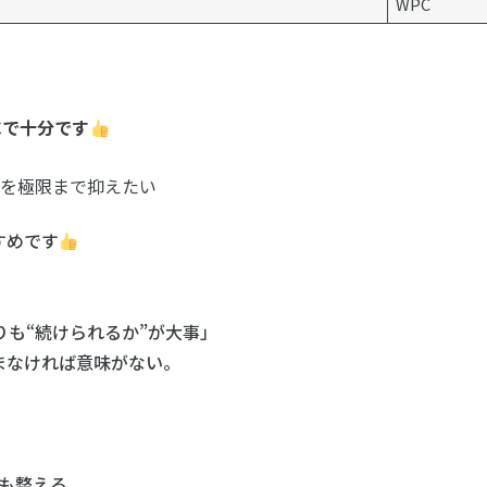
WPC
Cで十分です
質を極限まで抑えたい
すめです
も“続けられるか”が大事」
まなければ意味がない。
も整える