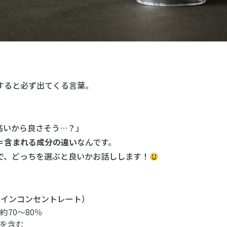
すると必ず出てくる言葉。
高いから良さそう…？」
＝含まれる成分の違い
なんです。
、どっちを選ぶと良いかお話しします！
テインコンセントレート）
70〜80％
を含む