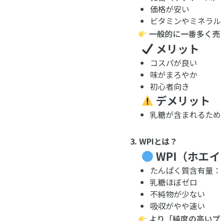
価格が安い
ビタミンやミネラル
一般的に一番多く売
メリット
コスパが良い
味がまろやか
初心者向き
デメリット
乳糖が含まれるた
3. WPIとは？
WPI（ホエ
たんぱく質含有量：約
乳糖ほぼゼロ
不純物が少ない
吸収がやや速い
より「純度の高いプ