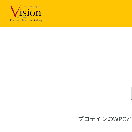
コ
ン
テ
ン
ツ
に
ス
キ
ッ
プ
プロテインのWPCと