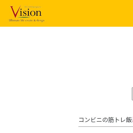
コ
ン
テ
ン
ツ
に
ス
キ
ッ
プ
コンビニの筋トレ飯