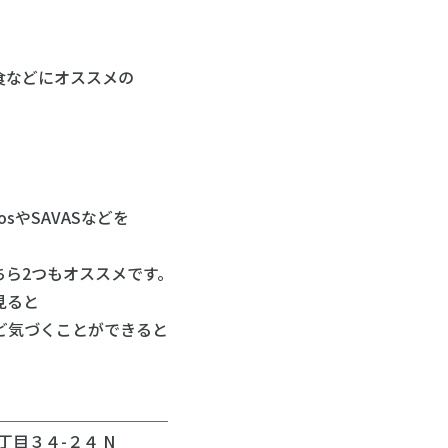
食などにオススメの
やSAVASなどを
ら2つもオススメです。
見ると
ど気づくことができると
＿＿＿＿＿＿＿＿＿＿＿
丁目３４-２４ N