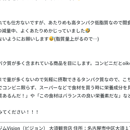
ても仕方ないですが、あたりめも高タンパク低脂質なので間
減量中、よくあたりめかじっていました
ないようにお願いします
(脂質量上がるので…)
質が多く含まれている商品を目にします。コンビニだとoikos
で量が多くないので気軽に摂取できるタンパク質なので、こち
でコンビニ限らず、スーパーなどで食材を買う時に栄養成分を
質あるんだ！」や「この食材はバランスの良い栄養素だな」な
みてください！！！
＿＿＿＿＿＿＿＿＿＿＿＿＿＿＿＿＿＿＿＿＿＿＿＿＿＿＿＿
Vision（ビジョン） 大須観音店 住所：名古屋市中区大須１