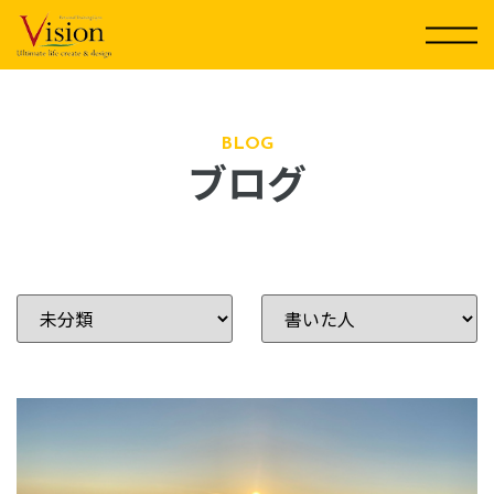
コ
ン
テ
ン
ツ
に
BLOG
ブログ
ス
キ
ッ
プ