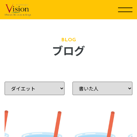
コ
ン
テ
ン
ツ
に
BLOG
ブログ
ス
キ
ッ
プ