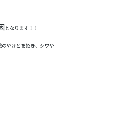
因
となります！！
織のやけどを招き、シワや