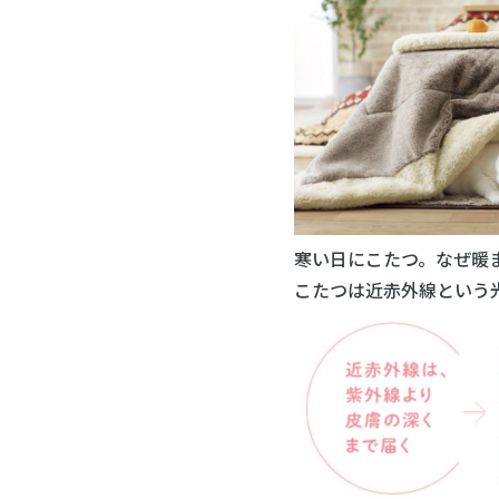
寒い日にこたつ。なぜ暖
こたつは近赤外線という