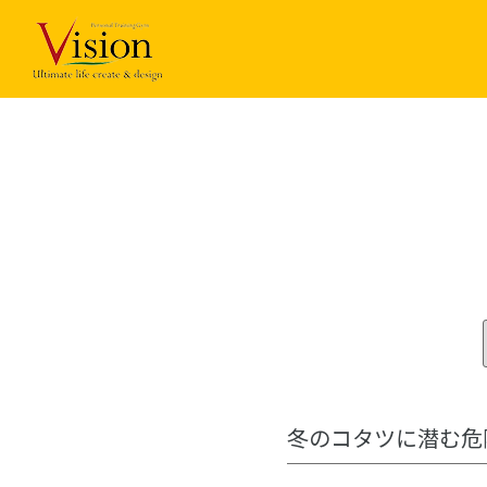
コ
ン
テ
ン
ツ
に
ス
キ
ッ
プ
冬のコタツに潜む危