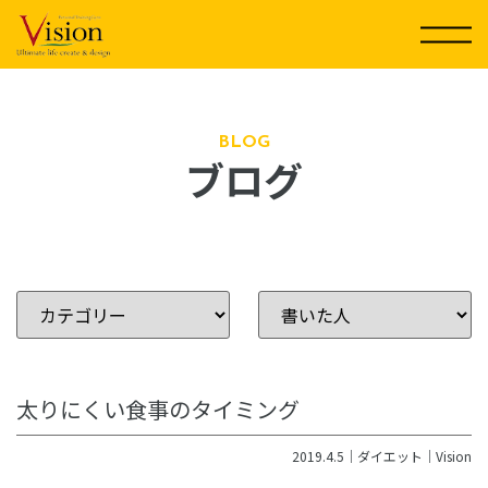
コ
ン
テ
ン
ツ
に
BLOG
ブログ
ス
キ
ッ
プ
太りにくい食事のタイミング
2019.4.5｜
ダイエット
｜
Vision