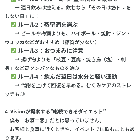
→ 連日飲みは控える。飲むなら「その日は筋トレを
しない日」に！
ルール2：蒸留酒を選ぶ
→ ビールや梅酒よりも、
ハイボール・焼酎・ジン・
ウォッカなど
がおすすめ（糖質が少ない）
ルール3：おつまみに注意
→ 揚げ物よりも「枝豆・豆腐・焼き鳥（塩）・刺
身」など高タンパクなものを選ぶ
ルール4：飲んだ翌日は水分と軽い運動
→ 代謝を上げて回復を早める。むくみケアのストレ
ッチも◎
4. Visionが提案する”継続できるダイエット”
僕も「お酒＝悪」だとは思っていません。
お客様と食事に行くときや、イベントでは飲むこともあ
ります。