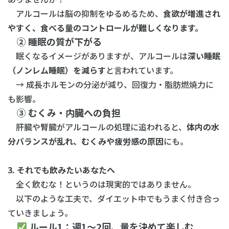
アルコールは脳の抑制をゆるめるため、
食欲が増進され
やすく、食べる量のコントロールが難しくなります。
② 睡眠の質が下がる
眠くなるイメージがありますが、アルコールは
深い睡眠
（ノンレム睡眠）を減らす
と言われています。
→ 成長ホルモンの分泌が減り、回復力・脂肪燃焼力に
も影響。
③ むくみ・内臓への負担
肝臓や腎臓がアルコールの処理に追われると、
体内の水
分バランスが乱れ、むくみや疲労感の原因
にも。
3. それでも飲みたいあなたへ
全く飲むな！というのは現実的ではありません。
以下のような工夫で、ダイエット中でもうまく付き合っ
ていきましょう。
ルール1：週1〜2回、量を決めて楽しむ