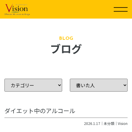
コ
ン
テ
ン
ツ
に
BLOG
ブログ
ス
キ
ッ
プ
ダイエット中のアルコール
2026.1.17｜
未分類
｜
Vision