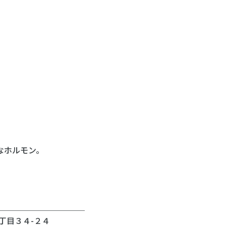
。
なホルモン。
＿＿＿＿＿＿＿＿＿＿＿
丁目３４-２４