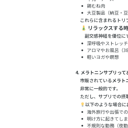
鶏むね肉
大豆製品（納豆・
これらに含まれるトリプト
リラックスする
副交感神経を優位にす
深呼吸やストレッ
アロマやお風呂（38
軽いヨガや瞑想
4. メラトニンサプリっ
市販されている
メラト
非常に一般的です。
ただし、サプリでの摂
以下のような場合に
海外旅行や出張で
明け方に起きてしま
不規則な勤務（夜