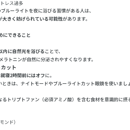
ストレス過多
のブルーライトを夜に浴びる習慣がある人は、
が
大きく妨げられている可能性
があります。
ためにできること
分以内に自然光を浴びる
ことで、
ラトニンが自然に分泌されやすくなります。
トカット
は
就寝2時間前にはオフ
に。
きは、ナイトモードやブルーライトカット眼鏡を使いまし
るトリプトファン（必須アミノ酸）を含む食材を意識的に摂
モンド）