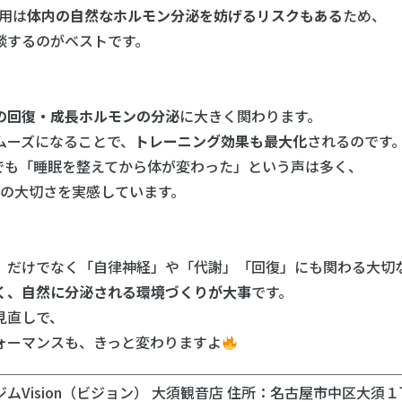
用は
体内の自然なホルモン分泌を妨げるリスクもある
ため、
するのがベストです。
の回復・成長ホルモンの分泌
に大きく関わります。
ーズになることで、
トレーニング効果も最大化
されるのです
様でも「睡眠を整えてから体が変わった」という声は多く、
”の大切さを実感しています。
だけでなく「自律神経」や「代謝」「回復」にも関わる大切
、自然に分泌される環境づくりが大事
です。
見直しで、
ーマンスも、きっと変わりますよ
＿＿＿＿＿＿＿＿＿＿＿＿＿＿＿＿＿＿＿＿＿＿＿＿＿＿＿＿
ムVision（ビジョン） 大須観音店 住所：名古屋市中区大須１