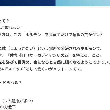
って？
れが取れない”
方は、この「ホルモン」を見直すだけで睡眠の質がグンと
。
果体（しょうかたい）という場所で分泌されるホルモン
で、
す
」「
体内時計（サーカディアンリズム）を整える
」こと。
光を浴びて目覚め、夜になると自然に眠くなる
ようにできてい
の“スイッチ”として働くのがメラトニンです。
るとどうなる？
る（レム睡眠が多い）
集中力低下