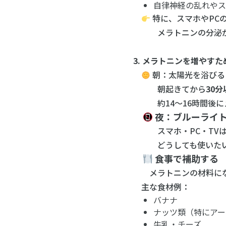
自律神経の乱れや
特に、スマホやPC
メラトニンの分泌
3. メラトニンを増やす
朝：太陽光を浴びる
朝起きてから
30
約14〜16時間後にメ
夜：ブルーライ
スマホ・PC・TV
どうしても使いたいと
食事で補助する
メラトニンの材料にな
主な食材例：
バナナ
ナッツ類（特にアー
牛乳・チーズ