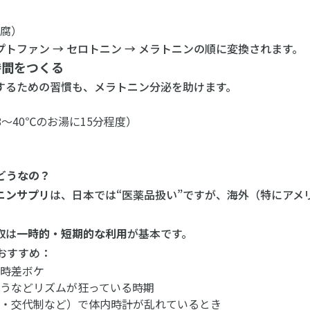
豆腐）
ファン → セロトニン → メラトニンの順に変換されます。
時間をつくる
るための習慣も、メラトニン分泌を助けます。
チ
〜40℃のお湯に15分程度）
てどうなの？
ニンサプリ
は、日本では“医薬品扱い”ですが、海外（特にアメ
取は
一時的・短期的な利用
が基本です。
おすすめ：
の時差ボケ
うなどリズムが狂っている時期
勤・交代制など）で体内時計が乱れているとき