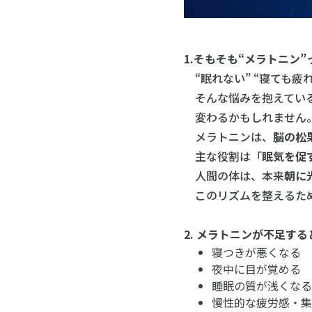
1.そもそも“メラトニン”
“眠れない” “寝ても疲
そんな悩みを抱えている
変わるかもしれません
メラトニンは、
脳の松
主な役割は「
眠気を促
人間の体は、本来
朝に
このリズムを整えるため
2. メラトニンが不足す
寝つきが悪くなる
夜中に目が覚める
睡眠の質が浅くな
慢性的な疲労感・