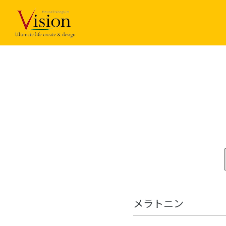
コ
ン
テ
ン
ツ
に
ス
キ
ッ
プ
メラトニン