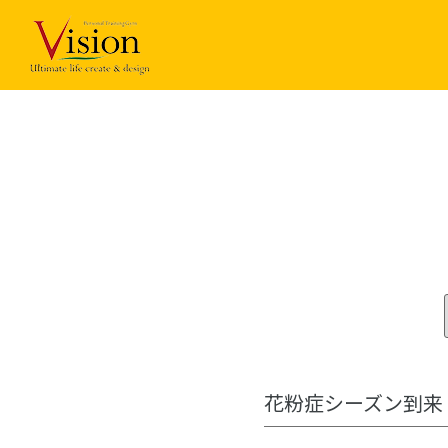
コ
ン
テ
ン
ツ
に
ス
キ
ッ
プ
花粉症シーズン到来