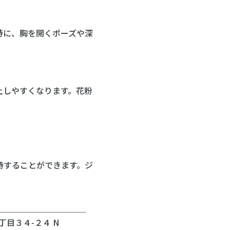
特に、胸を開くポーズや深
上しやすくなります。花粉
持することができます。ジ
＿＿＿＿＿＿＿＿＿＿＿
丁目３４-２４ N