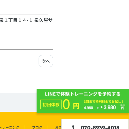
＿＿＿＿＿＿＿＿＿＿＿
泉１丁目１４-１ 泉久屋サ
次へ
トレーニング
ブログ
お問合せ