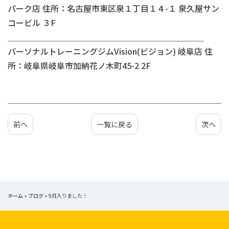
パーク店 住所：名古屋市東区泉１丁目１４-１ 泉久屋サン
コービル ３F
＿＿＿＿＿＿＿＿＿＿＿＿＿＿＿＿＿＿＿＿＿＿＿＿
パーソナルトレーニングジムVision(ビジョン) 岐阜店 住
所：岐阜県岐阜市加納花ノ木町45-2 2F
前へ
一覧に戻る
次へ
ホーム
»
ブログ
»
9月入りました！