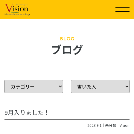
コ
ン
テ
ン
ツ
に
BLOG
ブログ
ス
キ
ッ
プ
9月入りました！
2023.9.1｜
未分類
｜
Vision