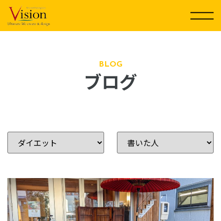
コ
ン
テ
ン
ツ
に
BLOG
ブログ
ス
キ
ッ
プ