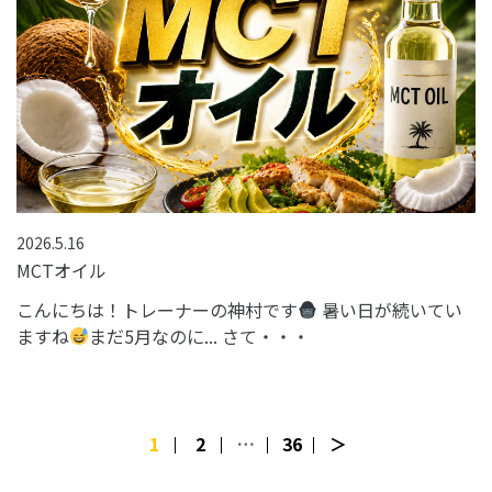
2026.5.16
MCTオイル
こんにちは！トレーナーの神村です
暑い日が続いてい
ますね
まだ5月なのに... さて・・・
投
1
2
…
36
＞
稿