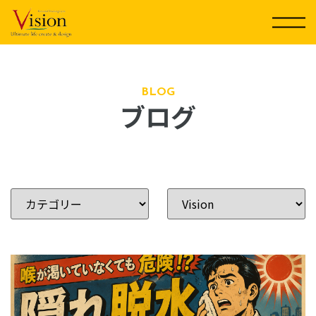
コ
ン
テ
ン
ツ
に
BLOG
ブログ
ス
キ
ッ
プ