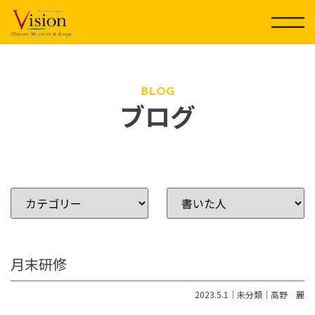
コ
ン
テ
ン
ツ
に
BLOG
ブログ
ス
キ
ッ
プ
月末研修
2023.5.1｜
未分類
｜
高野 麗